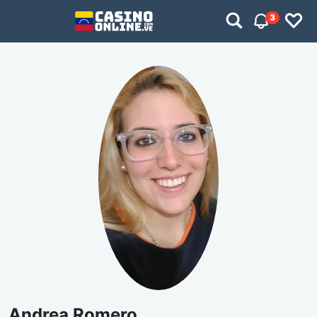
3
Andrea Romero