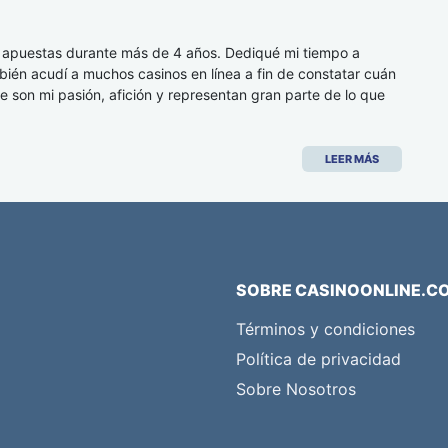
s apuestas durante más de 4 años. Dediqué mi tiempo a
bién acudí a muchos casinos en línea a fin de constatar cuán
ne son mi pasión, afición y representan gran parte de lo que
LEER MÁS
SOBRE CASINOONLINE.C
Términos y condiciones
Política de privacidad
Sobre Nosotros