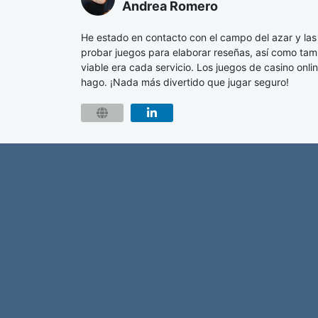
Andrea Romero
He estado en contacto con el campo del azar y la
probar juegos para elaborar reseñas, así como tam
viable era cada servicio. Los juegos de casino onli
hago. ¡Nada más divertido que jugar seguro!