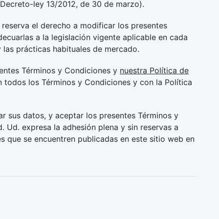
 Decreto-ley 13/2012, de 30 de marzo).
 reserva el derecho a modificar los presentes
ecuarlas a la legislación vigente aplicable en cada
 las prácticas habituales de mercado.
sentes Términos y Condiciones y
nuestra Política de
n todos los Términos y Condiciones y con la Política
itar sus datos, y aceptar los presentes Términos y
d. Ud. expresa la adhesión plena y sin reservas a
s que se encuentren publicadas en este sitio web en