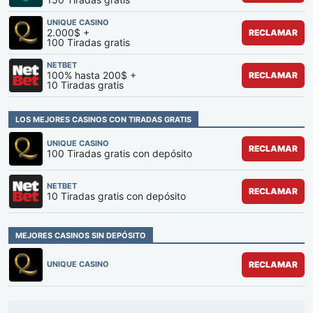
UNIQUE CASINO
2.000$ +
RECLAMAR
100 Tiradas gratis
NETBET
100% hasta 200$ +
RECLAMAR
10 Tiradas gratis
LOS MEJORES CASINOS CON TIRADAS GRATIS
UNIQUE CASINO
RECLAMAR
100 Tiradas gratis con depósito
NETBET
RECLAMAR
10 Tiradas gratis con depósito
MEJORES CASINOS SIN DEPÓSITO
UNIQUE CASINO
RECLAMAR