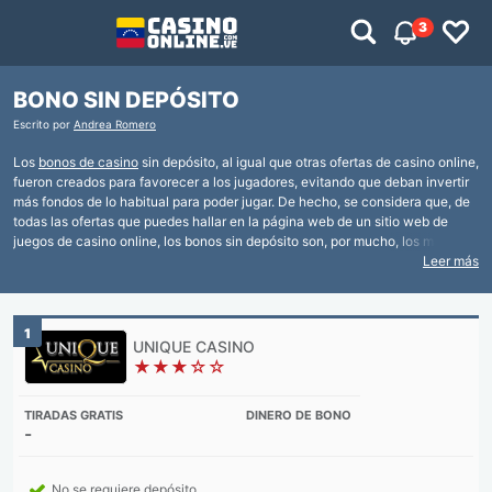
3
BONO SIN DEPÓSITO
Escrito por
Andrea Romero
Los
bonos de casino
sin depósito, al igual que otras ofertas de casino online,
fueron creados para favorecer a los jugadores, evitando que deban invertir
más fondos de lo habitual para poder jugar. De hecho, se considera que, de
todas las ofertas que puedes hallar en la página web de un sitio web de
juegos de casino online, los bonos sin depósito son, por mucho, los más
idóneos para comenzar a jugar.
Leer más
1
★★★☆☆
-
No se requiere depósito