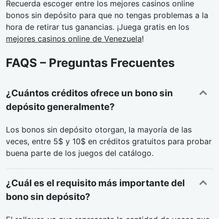
Recuerda escoger entre los mejores casinos online
bonos sin depósito para que no tengas problemas a la
hora de retirar tus ganancias. ¡Juega gratis en los
mejores casinos online de Venezuela
!
FAQS – Preguntas Frecuentes
¿Cuántos créditos ofrece un bono sin
depósito generalmente?
Los bonos sin depósito otorgan, la mayoría de las
veces, entre 5$ y 10$ en créditos gratuitos para probar
buena parte de los juegos del catálogo.
¿Cuál es el requisito más importante del
bono sin depósito?