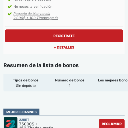
No necesita verificación
Paquete de bienvenida
2.000$ + 100 Tiradas gratis
REGÍSTRATE
+ DETALLES
Resumen de la lista de bonos
Tipos de bonos
Número de bonos
Los mejores bono
Sin depósito
1
MEJORES CASINOS
22BET
75000$ +
RECLAMAR
150 Tiradas gratis