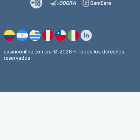
casinoonline.com.ve © 2026 – Todos los derechos
reservados