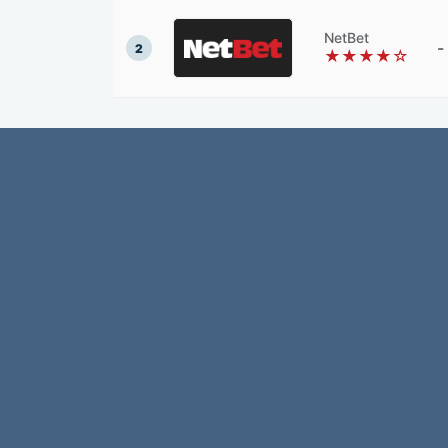
-
2
★★★★☆