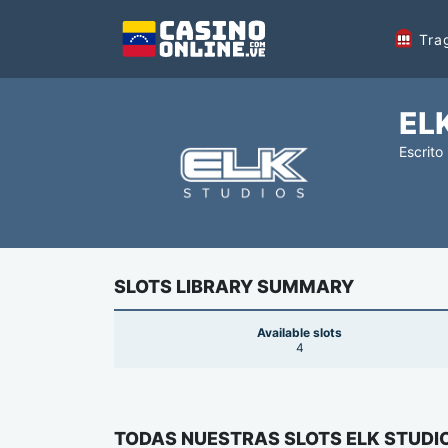
Tra
EL
Escrito
SLOTS LIBRARY SUMMARY
Available slots
4
TODAS NUESTRAS SLOTS ELK STUDI