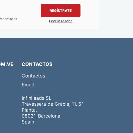
REGÍSTRATE
venezolanos
Leer la reseña
OM.VE
CONTACTOS
Contactos
Email
Infinileads SL
Travessera de Gràcia, 11, 5ª
Planta,
08021, Barcelona
Spain