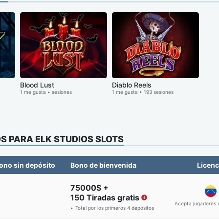
Blood Lust
Diablo Reels
1 me gusta • sesiones
1 me gusta • 193 sesiones
 PARA ELK STUDIOS SLOTS
ono sin depósito
Bono de bienvenida
Licenc
75000$ +
150 Tiradas gratis
Acepta jugadores 
Total por los primeros 4 depósitos