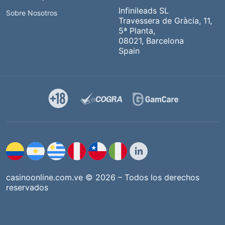
Infinileads SL
Sobre Nosotros
Travessera de Gràcia, 11,
5ª Planta,
08021, Barcelona
Spain
casinoonline.com.ve © 2026 – Todos los derechos
reservados