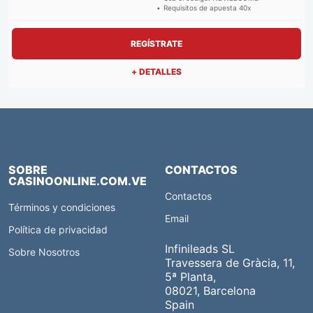
Requisitos de apuesta 40x
REGÍSTRATE
+ DETALLES
SOBRE
CONTACTOS
CASINOONLINE.COM.VE
Contactos
Términos y condiciones
Email
Política de privacidad
Infinileads SL
Sobre Nosotros
Travessera de Gràcia, 11,
5ª Planta,
08021, Barcelona
Spain