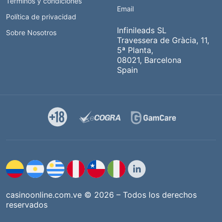
Términos y condiciones
Email
Política de privacidad
Infinileads SL
Sobre Nosotros
Travessera de Gràcia, 11,
5ª Planta,
08021, Barcelona
Spain
casinoonline.com.ve © 2026 – Todos los derechos
reservados