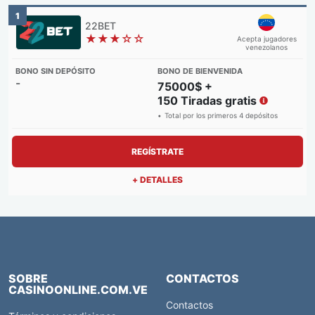
1
★★★☆☆
Acepta jugadores
venezolanos
-
75000$ +
150 Tiradas gratis
Total por los primeros 4 depósitos
REGÍSTRATE
+ DETALLES
SOBRE
CONTACTOS
CASINOONLINE.COM.VE
Contactos