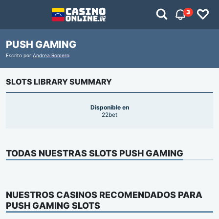
3
PUSH GAMING
Escrito por
Andrea Romero
SLOTS LIBRARY SUMMARY
Disponible en
22bet
TODAS NUESTRAS SLOTS PUSH GAMING
NUESTROS CASINOS RECOMENDADOS PARA
PUSH GAMING SLOTS