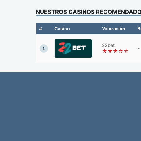
NUESTROS CASINOS RECOMENDADOS
#
Casino
Valoración
B
-
1
★★★☆☆