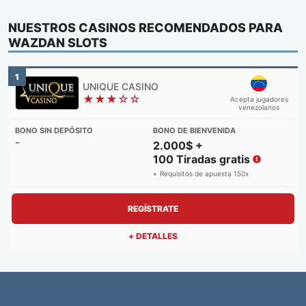
NUESTROS CASINOS RECOMENDADOS PARA
WAZDAN SLOTS
1
★★★☆☆
Acepta jugadores
venezolanos
-
2.000$ +
100 Tiradas gratis
Requisitos de apuesta 150x
REGÍSTRATE
+ DETALLES