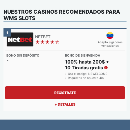
NUESTROS CASINOS RECOMENDADOS PARA
WMS SLOTS
1
★★★★☆
Acepta jugadores
venezolanos
-
100% hasta 200$ +
10 Tiradas gratis
Usa el código:
NBWELCOME
Requisitos de apuesta 40x
REGÍSTRATE
+ DETALLES