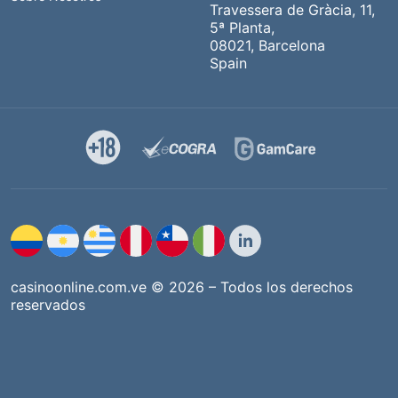
Travessera de Gràcia, 11,
5ª Planta,
08021, Barcelona
Spain
casinoonline.com.ve © 2026 – Todos los derechos
reservados