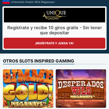
ofreciendo Anubis Wild Megaways:
Regístrate y recibe 10 giros gratis - Sin tener
que depositar
¡REGÍSTRATE Y JUEGA YA!
OTROS SLOTS INSPIRED GAMING