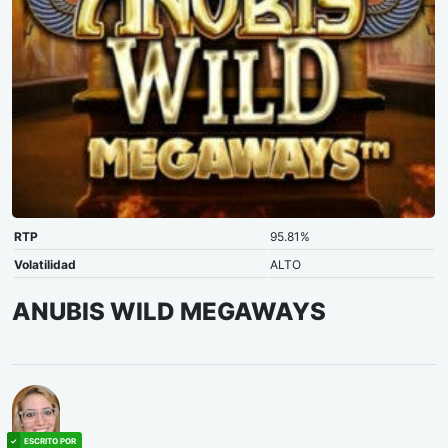
RTP
95.81%
Volatilidad
ALTO
ANUBIS WILD MEGAWAYS