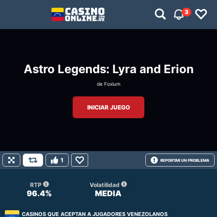
3
Astro Legends: Lyra and Erion
de
Foxium
INICIAR JUEGO
1
REPORTAR UN PROBLEMA
RTP
Volatilidad
96.4%
MEDIA
CASINOS QUE ACEPTAN A JUGADORES VENEZOLANOS