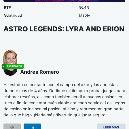
RTP
96.4%
Volatilidad
MEDIA
ASTRO LEGENDS: LYRA AND ERION
Andrea Romero
He estado en contacto con el campo del azar y las apuestas
durante más de 4 años. Dediqué mi tiempo a probar juegos para
elaborar reseñas, así como también acudí a muchos casinos en
línea a fin de constatar cuán viable era cada servicio. Los juegos
de casino online son mi pasión, afición y representan gran parte
de lo que hago. ¡Nada más divertido que jugar seguro!
LEER MÁS