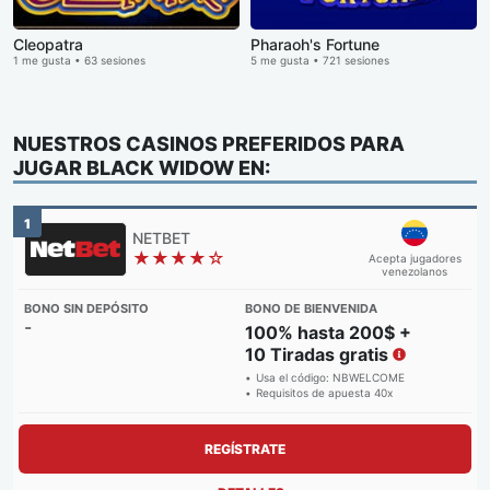
Cleopatra
Pharaoh's Fortune
1 me gusta • 63 sesiones
5 me gusta • 721 sesiones
NUESTROS CASINOS PREFERIDOS PARA
JUGAR
BLACK WIDOW
EN:
1
★★★★☆
Acepta jugadores
venezolanos
-
100% hasta 200$ +
10 Tiradas gratis
Usa el código:
NBWELCOME
Requisitos de apuesta 40x
REGÍSTRATE