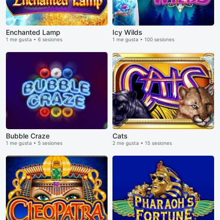
Enchanted Lamp
Icy Wilds
1 me gusta • 6 sesiones
1 me gusta • 100 sesiones
Bubble Craze
Cats
1 me gusta • 5 sesiones
2 me gusta • 15 sesiones