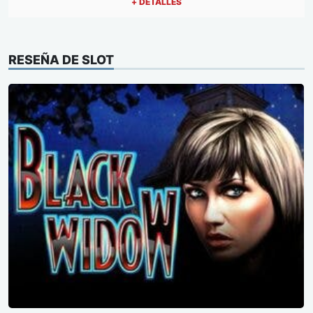
+ DETALLES
RESEÑA DE SLOT