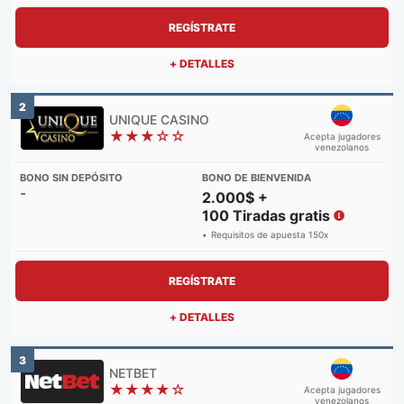
REGÍSTRATE
+ DETALLES
2
★★★☆☆
Acepta jugadores
venezolanos
-
2.000$ +
100 Tiradas gratis
Requisitos de apuesta 150x
REGÍSTRATE
+ DETALLES
3
★★★★☆
Acepta jugadores
venezolanos