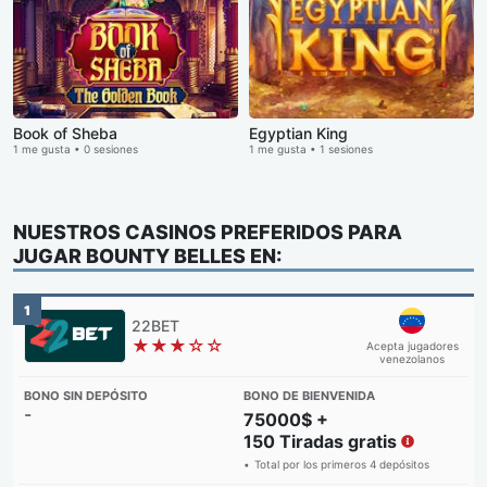
Book of Sheba
Egyptian King
1 me gusta • 0 sesiones
1 me gusta • 1 sesiones
NUESTROS CASINOS PREFERIDOS PARA
JUGAR
BOUNTY BELLES
EN:
1
★★★☆☆
Acepta jugadores
venezolanos
-
75000$ +
150 Tiradas gratis
Total por los primeros 4 depósitos