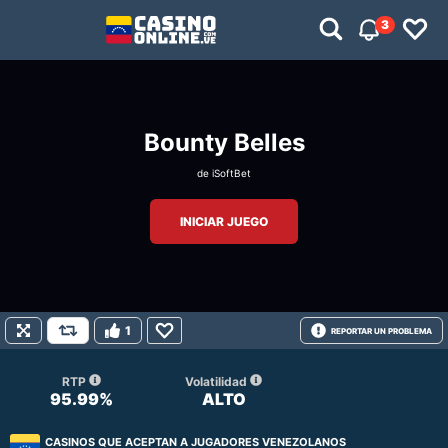
3
Bounty Belles
de
iSoftBet
INICIAR JUEGO
1
REPORTAR UN PROBLEMA
RTP
Volatilidad
95.99%
ALTO
CASINOS QUE ACEPTAN A JUGADORES VENEZOLANOS