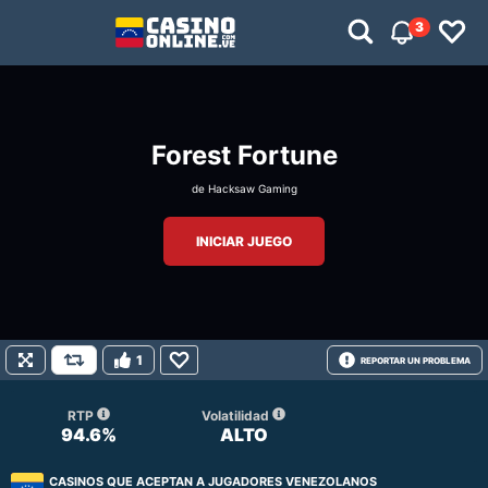
3
Forest Fortune
de
Hacksaw Gaming
INICIAR JUEGO
1
REPORTAR UN PROBLEMA
RTP
Volatilidad
94.6%
ALTO
CASINOS QUE ACEPTAN A JUGADORES VENEZOLANOS