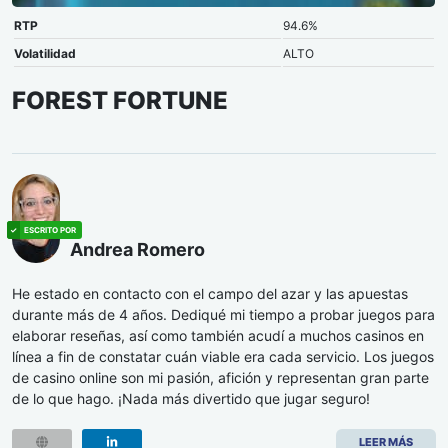
RTP
94.6%
Volatilidad
ALTO
FOREST FORTUNE
Andrea Romero
He estado en contacto con el campo del azar y las apuestas
durante más de 4 años. Dediqué mi tiempo a probar juegos para
elaborar reseñas, así como también acudí a muchos casinos en
línea a fin de constatar cuán viable era cada servicio. Los juegos
de casino online son mi pasión, afición y representan gran parte
de lo que hago. ¡Nada más divertido que jugar seguro!
LEER MÁS