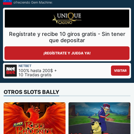
ofreciendo Gem Machine:
Regístrate y recibe 10 giros gratis - Sin tener
que depositar
¡REGÍSTRATE Y JUEGA YA!
NETBET
100% hasta 200$ +
VISITAR
10 Tiradas gratis
OTROS SLOTS BALLY