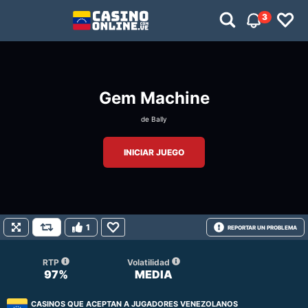
3
Gem Machine
de
Bally
INICIAR JUEGO
1
REPORTAR UN PROBLEMA
RTP
Volatilidad
97%
MEDIA
CASINOS QUE ACEPTAN A JUGADORES VENEZOLANOS