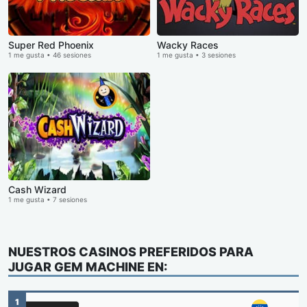
Super Red Phoenix
Wacky Races
1 me gusta • 46 sesiones
1 me gusta • 3 sesiones
Cash Wizard
1 me gusta • 7 sesiones
NUESTROS CASINOS PREFERIDOS PARA
JUGAR
GEM MACHINE
EN:
1